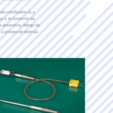
vos certificados UL y
se 3, en fundición de
 alimenticia, fittings de
 a proceso de diversas