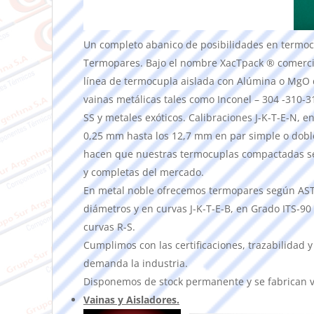
Un completo abanico de posibilidades en termo
Termopares. Bajo el nombre XacTpack ® comerc
línea de termocupla aislada con Alúmina o MgO
vainas metálicas tales como Inconel – 304 -310-31
SS y metales exóticos. Calibraciones J-K-T-E-N, e
0,25 mm hasta los 12,7 mm en par simple o doble
hacen que nuestras termocuplas compactadas se
y completas del mercado.
En metal noble ofrecemos termopares según AST
diámetros y en curvas J-K-T-E-B, en Grado ITS-90
curvas R-S.
Cumplimos con las certificaciones, trazabilidad 
demanda la industria.
Disponemos de stock permanente y se fabrican v
Vainas y Aisladores.