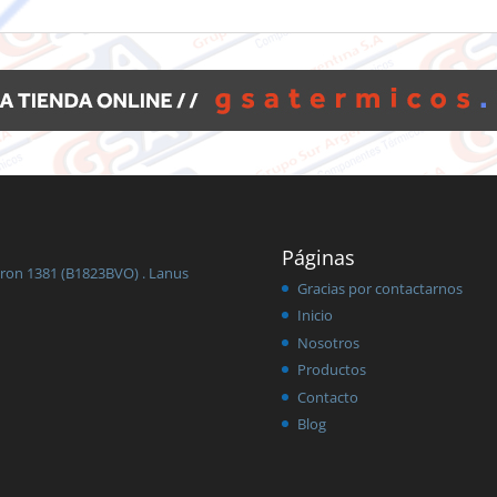
Páginas
eron 1381 (B1823BVO) . Lanus
Gracias por contactarnos
Inicio
Nosotros
Productos
Contacto
Blog