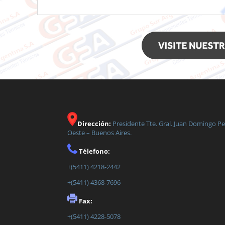
Dirección:
Presidente Tte. Gral. Juan Domingo P
Oeste – Buenos Aires.
Télefono:
+(5411) 4218-2442
+(5411) 4368-7696
Fax:
+(5411) 4228-5078