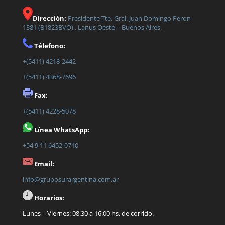
Dirección:
Presidente Tte. Gral. Juan Domingo Peron
1381 (B1823BVO) . Lanus Oeste – Buenos Aires.
Télefono:
+(5411) 4218-2442
+(5411) 4368-7696
Fax:
+(5411) 4228-5078
Línea WhatsApp:
+54 9 11 6452-0710
Email:
info@gruposurargentina.com.ar
Horarios:
Lunes – Viernes: 08.30 a 16.00 hs. de corrido.